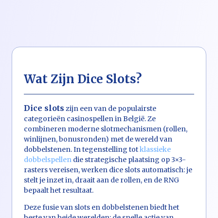
Wat Zijn Dice Slots?
Dice slots
zijn een van de populairste
categorieën casinospellen in België. Ze
combineren moderne slotmechanismen (rollen,
winlijnen, bonusronden) met de wereld van
dobbelstenen. In tegenstelling tot
klassieke
dobbelspellen
die strategische plaatsing op 3×3-
rasters vereisen, werken dice slots automatisch: je
stelt je inzet in, draait aan de rollen, en de RNG
bepaalt het resultaat.
Deze fusie van slots en dobbelstenen biedt het
beste van beide werelden: de snelle actie van