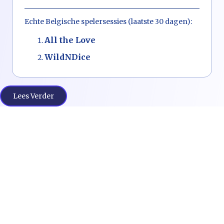
Echte Belgische spelersessies (laatste 30 dagen):
All the Love
WildNDice
Book of Wizardry
Anubis Curse
Lees Verder
Bazooka Boyz
Casino
Alle Spellen
Dice Games
Dice Slots
Tafelspellen
Bl
Gratis demomodus beschikbaar.
Elite Club en Fbastards
Elke inzet verdient
Elite Club COINS
inwisselbaar
voor echt geld, zonder inzetvereisten.
Verantwoord Spelen