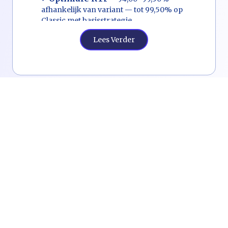
afhankelijk van variant — tot 99,50% op
Classic met basisstrategie
Infinite Blackjack
✓
– Onbeperkt aantal
Lees Verder
spelers, altijd een plek beschikbaar
Inzetten vanaf €1,00
✓
(afhankelijk van
de tafel)
Casino
Alle Spellen
Dice Games
Dice Slots
Tafelspellen
Bl
Gratis demomodus
✓
– Beschikbaar op
RNG-versies (zonder registratie)
Top 10 Meest Gespeelde
Blackjackspellen
Rangschikking gebaseerd op echte sessies van
onze Belgische spelers. Maandelijks bijgewerkt.
Blackjack Classic Live
– Evolution –
RTP 99,50%* – Live
Infinite Blackjack