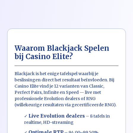
Waarom Blackjack Spelen
bij Casino Elite?
Blackjack is het enige tafelspel waarbij je
beslissingen direct het resultaat beïnvloeden. Bij
Casino Elite vind je 12 varianten van Classic,
Perfect Pairs, Infinite en Speed — live met
professionele Evolution dealers of RNG
(willekeurige resultaten via gecertificeerde RNG).
Live Evolution dealers
✓
– 8 tafels in
realtime, HD-streaming
Optimale RTP
✓
– 94,00–99,50%