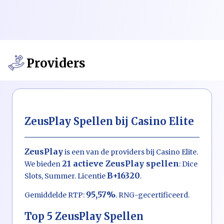
ZeusPlay
Providers
ZeusPlay Spellen bij Casino Elite
ZeusPlay
is een van de providers bij Casino Elite.
21 actieve ZeusPlay spellen
We bieden
: Dice
B+16320
Slots, Summer. Licentie
.
95,57%
Gemiddelde RTP:
. RNG-gecertificeerd.
Top 5 ZeusPlay Spellen