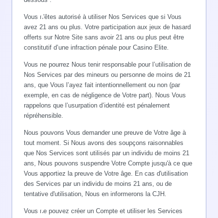
Vous n'êtes autorisé à utiliser Nos Services que si Vous
avez 21 ans ou plus. Votre participation aux jeux de hasard
offerts sur Notre Site sans avoir 21 ans ou plus peut être
constitutif d’une infraction pénale pour Casino Elite.
Vous ne pourrez Nous tenir responsable pour l’utilisation de
Nos Services par des mineurs ou personne de moins de 21
ans, que Vous l’ayez fait intentionnellement ou non (par
exemple, en cas de négligence de Votre part). Nous Vous
rappelons que l’usurpation d’identité est pénalement
répréhensible.
Nous pouvons Vous demander une preuve de Votre âge à
tout moment. Si Nous avons des soupçons raisonnables
que Nos Services sont utilisés par un individu de moins 21
ans, Nous pouvons suspendre Votre Compte jusqu'à ce que
Vous apportiez la preuve de Votre âge. En cas d'utilisation
des Services par un individu de moins 21 ans, ou de
tentative d'utilisation, Nous en informerons la CJH.
Vous ne pouvez créer un Compte et utiliser les Services