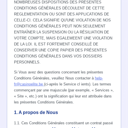
NOMBREUSES DISPOSITIONS DES PRÉSENTES
CONDITIONS GÉNÉRALES DÉCOULENT DE CETTE
REGLEMENTATION OU SONT DES APPLICATIONS DE
CELLE-CI. CELA SIGNIFIE QU'UNE VIOLATION DE NOS
CONDITIONS GÉNÉRALES PEUT NON SEULEMENT
ENTRAÎNER LA SUSPENSION OU LA RÉSILIATION DE
VOTRE COMPTE, MAIS EGALEMEENT UNE VIOLATION
DE LA LOI. IL EST FORTEMENT CONSEILLÉ DE
CONSERVER UNE COPIE PAPIER DES PRÉSENTES
CONDITIONS GÉNÉRALES DANS VOS DOSSIERS
PERSONNELS.
Si Vous avez des questions concernant les présentes
Conditions Générales, veuillez Nous contacter à
help-
fr@casinoelite.be
(ci-après le Service cl ients). Les termes
commençant par une majuscule (par exemple, « Services »,
« Site », etc.) ont la signification qui leur est attribuée dans
les présentes Conditions Générales.
1. A propos de Nous
1.1. Ces Conditions Générales constituent un contrat passé