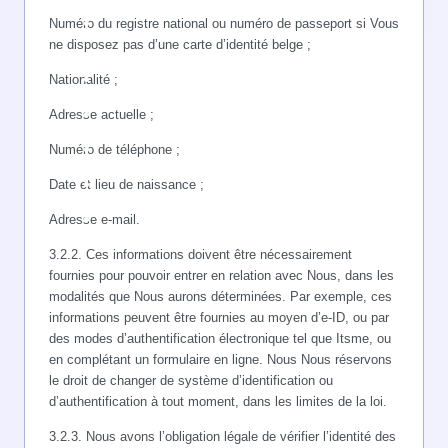
Numéro du registre national ou numéro de passeport si Vous
ne disposez pas d’une carte d’identité belge ;
Nationalité ;
Adresse actuelle ;
Numéro de téléphone ;
Date et lieu de naissance ;
Adresse e-mail.
3.2.2. Ces informations doivent être nécessairement
fournies pour pouvoir entrer en relation avec Nous, dans les
modalités que Nous aurons déterminées. Par exemple, ces
informations peuvent être fournies au moyen d’e-ID, ou par
des modes d’authentification électronique tel que Itsme, ou
en complétant un formulaire en ligne. Nous Nous réservons
le droit de changer de système d’identification ou
d’authentification à tout moment, dans les limites de la loi.
3.2.3. Nous avons l’obligation légale de vérifier l’identité des