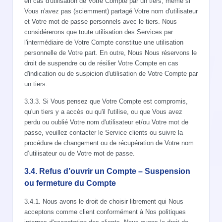
en cas d'utilisation de Votre Compte par un tiers, même si
Vous n'avez pas (sciemment) partagé Votre nom d'utilisateur
et Votre mot de passe personnels avec le tiers. Nous
considérerons que toute utilisation des Services par
l'intermédiaire de Votre Compte constitue une utilisation
personnelle de Votre part. En outre, Nous Nous réservons le
droit de suspendre ou de résilier Votre Compte en cas
d'indication ou de suspicion d'utilisation de Votre Compte par
un tiers.
3.3.3. Si Vous pensez que Votre Compte est compromis,
qu'un tiers y a accès ou qu'il l'utilise, ou que Vous avez
perdu ou oublié Votre nom d'utilisateur et/ou Votre mot de
passe, veuillez contacter le Service clients ou suivre la
procédure de changement ou de récupération de Votre nom
d’utilisateur ou de Votre mot de passe.
3.4. Refus d’ouvrir un Compte – Suspension
ou fermeture du Compte
3.4.1. Nous avons le droit de choisir librement qui Nous
acceptons comme client conformément à Nos politiques