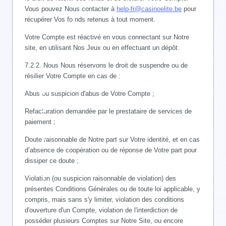
Vous pouvez Nous contacter à
help-fr@casinoelite.be
pour
récupérer Vos fo nds retenus à tout moment.
Votre Compte est réactivé en vous connectant sur Notre
site, en utilisant Nos Jeux ou en effectuant un dépôt.
7.2.2. Nous Nous réservons le droit de suspendre ou de
résilier Votre Compte en cas de :
Abus ou suspicion d'abus de Votre Compte ;
Refacturation demandée par le prestataire de services de
paiement ;
Doute raisonnable de Notre part sur Votre identité, et en cas
d’absence de coopération ou de réponse de Votre part pour
dissiper ce doute ;
Violation (ou suspicion raisonnable de violation) des
présentes Conditions Générales ou de toute loi applicable, y
compris, mais sans s'y limiter, violation des conditions
d'ouverture d'un Compte, violation de l'interdiction de
posséder plusieurs Comptes sur Notre Site, ou encore