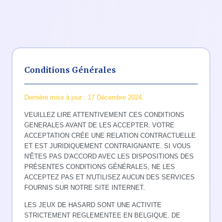
Conditions Générales
Dernière mise à jour : 17 Décembre 2024.
VEUILLEZ LIRE ATTENTIVEMENT CES CONDITIONS
GENERALES AVANT DE LES ACCEPTER. VOTRE
ACCEPTATION CRÉE UNE RELATION CONTRACTUELLE
ET EST JURIDIQUEMENT CONTRAIGNANTE. SI VOUS
N'ÊTES PAS D'ACCORD AVEC LES DISPOSITIONS DES
PRÉSENTES CONDITIONS GÉNÉRALES, NE LES
ACCEPTEZ PAS ET N'UTILISEZ AUCUN DES SERVICES
FOURNIS SUR NOTRE SITE INTERNET.
LES JEUX DE HASARD SONT UNE ACTIVITE
STRICTEMENT REGLEMENTEE EN BELGIQUE. DE