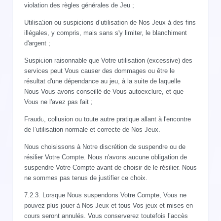
violation des règles générales de Jeu ;
Utilisation ou suspicions d’utilisation de Nos Jeux à des fins
illégales, y compris, mais sans s'y limiter, le blanchiment
d'argent ;
Suspicion raisonnable que Votre utilisation (excessive) des
services peut Vous causer des dommages ou être le
résultat d'une dépendance au jeu, à la suite de laquelle
Nous Vous avons conseillé de Vous autoexclure, et que
Vous ne l'avez pas fait ;
Fraude, collusion ou toute autre pratique allant à l'encontre
de l’utilisation normale et correcte de Nos Jeux.
Nous choisissons à Notre discrétion de suspendre ou de
résilier Votre Compte. Nous n'avons aucune obligation de
suspendre Votre Compte avant de choisir de le résilier. Nous
ne sommes pas tenus de justifier ce choix.
7.2.3. Lorsque Nous suspendons Votre Compte, Vous ne
pouvez plus jouer à Nos Jeux et tous Vos jeux et mises en
cours seront annulés. Vous conserverez toutefois l’accès