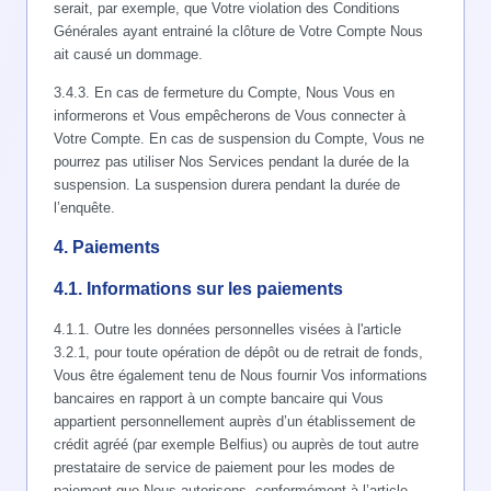
serait, par exemple, que Votre violation des Conditions
Générales ayant entrainé la clôture de Votre Compte Nous
ait causé un dommage.
3.4.3. En cas de fermeture du Compte, Nous Vous en
informerons et Vous empêcherons de Vous connecter à
Votre Compte. En cas de suspension du Compte, Vous ne
pourrez pas utiliser Nos Services pendant la durée de la
suspension. La suspension durera pendant la durée de
l’enquête.
4. Paiements
4.1. Informations sur les paiements
4.1.1. Outre les données personnelles visées à l'article
3.2.1, pour toute opération de dépôt ou de retrait de fonds,
Vous être également tenu de Nous fournir Vos informations
bancaires en rapport à un compte bancaire qui Vous
appartient personnellement auprès d’un établissement de
crédit agréé (par exemple Belfius) ou auprès de tout autre
prestataire de service de paiement pour les modes de
paiement que Nous autorisons, conformément à l’article