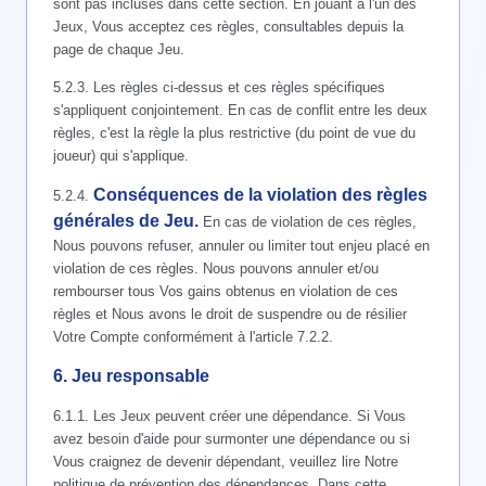
sont pas incluses dans cette section. En jouant à l'un des
Jeux, Vous acceptez ces règles, consultables depuis la
page de chaque Jeu.
5.2.3. Les règles ci-dessus et ces règles spécifiques
s'appliquent conjointement. En cas de conflit entre les deux
règles, c'est la règle la plus restrictive (du point de vue du
joueur) qui s'applique.
Conséquences de la violation des règles
5.2.4.
générales de Jeu.
En cas de violation de ces règles,
Nous pouvons refuser, annuler ou limiter tout enjeu placé en
violation de ces règles. Nous pouvons annuler et/ou
rembourser tous Vos gains obtenus en violation de ces
règles et Nous avons le droit de suspendre ou de résilier
Votre Compte conformément à l'article 7.2.2.
6. Jeu responsable
6.1.1. Les Jeux peuvent créer une dépendance. Si Vous
avez besoin d'aide pour surmonter une dépendance ou si
Vous craignez de devenir dépendant, veuillez lire Notre
politique de prévention des dépendances. Dans cette