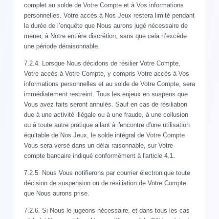
complet au solde de Votre Compte et à Vos informations
personnelles. Votre accès à Nos Jeux restera limité pendant
la durée de l’enquête que Nous aurons jugé nécessaire de
mener, à Notre entière discrétion, sans que cela n’excède
une période déraisonnable.
7.2.4. Lorsque Nous décidons de résilier Votre Compte,
Votre accès à Votre Compte, y compris Votre accès à Vos
informations personnelles et au solde de Votre Compte, sera
immédiatement restreint. Tous les enjeux en suspens que
Vous avez faits seront annulés. Sauf en cas de résiliation
due à une activité illégale ou à une fraude, à une collusion
ou à toute autre pratique allant à l'encontre d'une utilisation
équitable de Nos Jeux, le solde intégral de Votre Compte
Vous sera versé dans un délai raisonnable, sur Votre
compte bancaire indiqué conformément à l'article 4.1.
7.2.5. Nous Vous notifierons par courrier électronique toute
décision de suspension ou de résiliation de Votre Compte
que Nous aurons prise.
7.2.6. Si Nous le jugeons nécessaire, et dans tous les cas