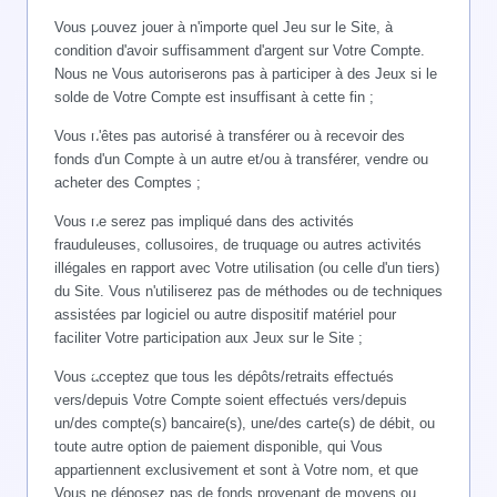
Vous pouvez jouer à n'importe quel Jeu sur le Site, à
condition d'avoir suffisamment d'argent sur Votre Compte.
Nous ne Vous autoriserons pas à participer à des Jeux si le
solde de Votre Compte est insuffisant à cette fin ;
Vous n'êtes pas autorisé à transférer ou à recevoir des
fonds d'un Compte à un autre et/ou à transférer, vendre ou
acheter des Comptes ;
Vous ne serez pas impliqué dans des activités
frauduleuses, collusoires, de truquage ou autres activités
illégales en rapport avec Votre utilisation (ou celle d'un tiers)
du Site. Vous n'utiliserez pas de méthodes ou de techniques
assistées par logiciel ou autre dispositif matériel pour
faciliter Votre participation aux Jeux sur le Site ;
Vous acceptez que tous les dépôts/retraits effectués
vers/depuis Votre Compte soient effectués vers/depuis
un/des compte(s) bancaire(s), une/des carte(s) de débit, ou
toute autre option de paiement disponible, qui Vous
appartiennent exclusivement et sont à Votre nom, et que
Vous ne déposez pas de fonds provenant de moyens ou