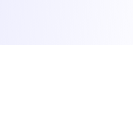
Casino
Tous les Jeux
Jeux Dice
Dice Slots
Jeux de Table
Bl