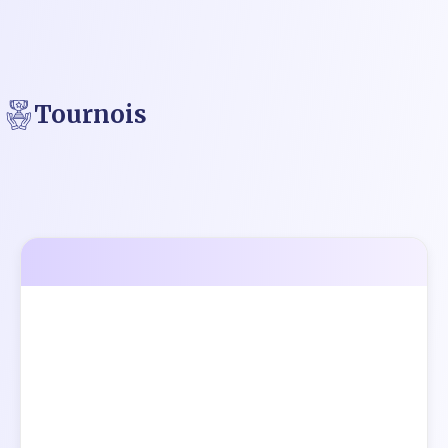
Tournois