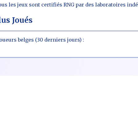
ous les jeux sont certifiés RNG par des laboratoires ind
lus Joués
oueurs belges (30 derniers jours) :
ackjack
Roulette
Casino en Direct
Crash Games
Nouveaux 
des jeux TaDa Gaming.