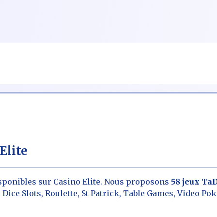
Elite
isponibles sur Casino Elite. Nous proposons
58 jeux T
ice Slots, Roulette, St Patrick, Table Games, Video Po