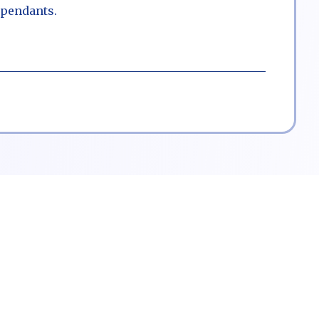
épendants.
Jeux
Fournisseurs
Promotions
Tournois
Jackpot
Elite Clu