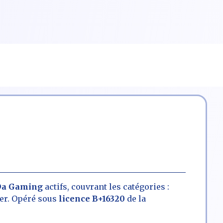
aDa Gaming
actifs, couvrant les catégories :
ker. Opéré sous
licence B+16320
de la