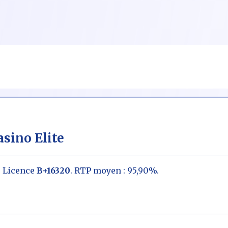
sino Elite
s. Licence
B+16320
. RTP moyen : 95,90%.