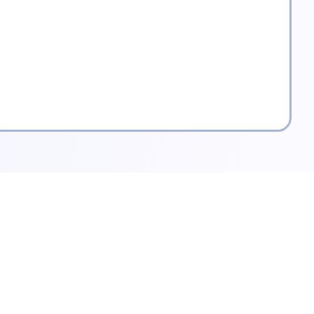
Jeux
Fournisseurs
Promotions
Tournois
Jackpot
Elite Clu