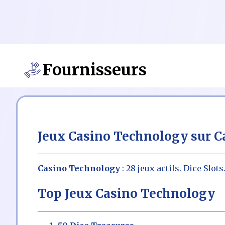
CT Interactive
Fournisseurs
Jeux Casino Technology sur Ca
Casino Technology
: 28 jeux actifs. Dice Slot
Top Jeux Casino Technology